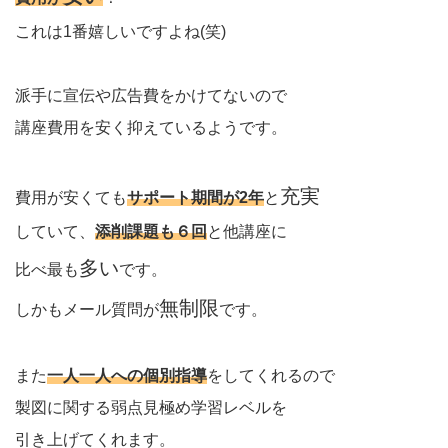
これは1番嬉しいですよね(笑)
派手に宣伝や広告費をかけてないので
講座費用を安く抑えているようです。
充実
費用が安くても
サポート期間が2年
と
していて、
添削課題も６回
と他講座に
多い
比べ最も
です。
無制限
しかもメール質問が
です。
また
一人一人への個別指導
をしてくれるので
製図に関する弱点見極め学習レベルを
引き上げてくれます。