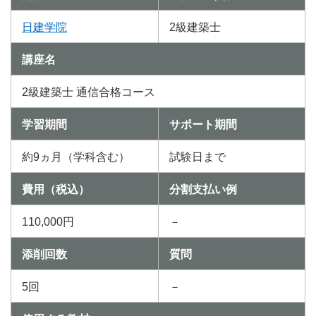
日建学院
2級建築士
講座名
2級建築士 通信合格コース
学習期間
サポート期間
約9ヵ月（学科含む）
試験日まで
費用（税込）
分割支払い例
110,000円
－
添削回数
質問
5回
－