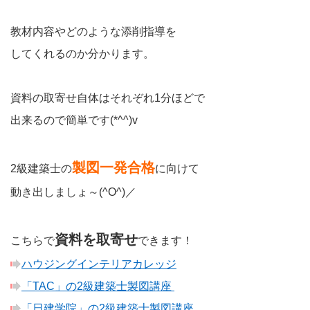
教材内容やどのような添削指導を
してくれるのか分かります。
資料の取寄せ自体はそれぞれ1分ほどで
出来るので簡単です(*^^)v
製図一発合格
2級建築士の
に向けて
動き出しましょ～(^O^)／
資料を取寄せ
こちらで
できます！
ハウジングインテリアカレッジ
「TAC」の2級建築士製図講座
「日建学院」の2級建築士製図講座