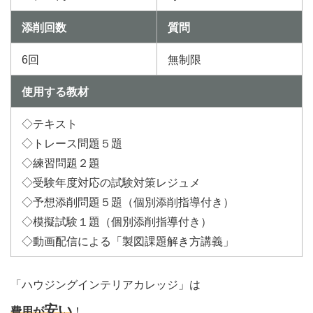
添削回数
質問
6回
無制限
使用する教材
◇テキスト
◇トレース問題５題
◇練習問題２題
◇受験年度対応の試験対策レジュメ
◇予想添削問題５題（個別添削指導付き）
◇模擬試験１題（個別添削指導付き）
◇動画配信による「製図課題解き方講義」
「ハウジングインテリアカレッジ」は
安い
費用が
！