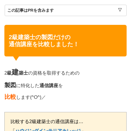
この記事はPRを含みます
2級建築士の製図だけの
通信講座を比較しました！
建
2
級
築士
の資格を取得するための
製図
に特化した
通信講座
を
比較
します(^O^)／
比較する2級建築士の通信講座は…
「
ハウジングインテリアカレッジ
」