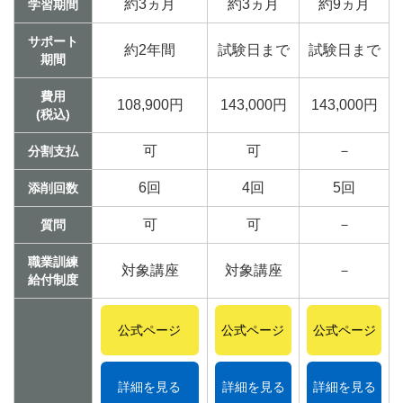
約3ヵ月
約3ヵ月
約9ヵ月
学習期間
サポート
約2年間
試験日まで
試験日まで
期間
費用
108,900円
143,000円
143,000円
(税込)
可
可
－
分割支払
6回
4回
5回
添削回数
可
可
－
質問
職業訓練
対象講座
対象講座
－
給付制度
公式ページ
公式ページ
公式ページ
詳細を見る
詳細を見る
詳細を見る