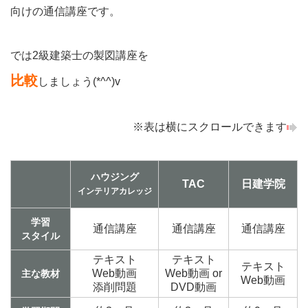
向けの通信講座です。
では2級建築士の製図講座を
比較
しましょう(*^^)v
※表は横にスクロールできます
ハウジング
TAC
日建学院
インテリアカレッジ
学習
通信講座
通信講座
通信講座
スタイル
テキスト
テキスト
テキスト
Web動画
Web動画 or
主な教材
Web動画
添削問題
DVD動画