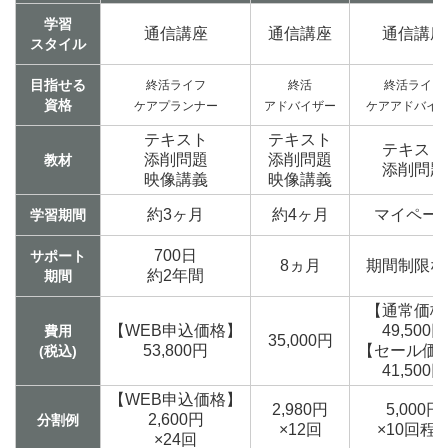
学習
通信講座
通信講座
通信講座
スタイル
目指せる
終活ライフ
終活
終活ライフ
資格
ケアプランナー
アドバイザー
ケアアドバイ
テキスト
テキスト
テキスト
添削問題
添削問題
教材
添削問題
映像講義
映像講義
約3ヶ月
約4ヶ月
マイペー
学習期間
700日
サポート
8ヵ月
期間制限な
約2年間
期間
【通常価格
【WEB申込価格】
49,500円
費用
35,000円
53,800円
【セール価
(税込)
41,500円
【WEB申込価格】
2,980円
5,000円
2,600円
分割例
×12回
×10回程
×24回