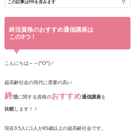
この記事はPRを含みます
終活資格のおすすめ通信講座は
この3つ！
こんにちは～～(^O^)／
超高齢社会の現代に需要の高い
終
おすすめ
活
に関する資格の
通信講座
を
比較
します！！
現在3.5人に1人が65歳以上の超高齢社会です。