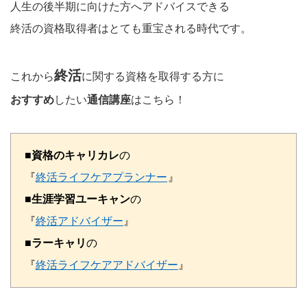
人生の後半期に向けた方へアドバイスできる
終活の資格取得者はとても重宝される時代です。
終活
これから
に関する資格を取得する方に
おすすめ
したい
通信講座
はこちら！
■
資格のキャリカレ
の
『
終活ライフケアプランナー
』
■
生涯学習ユーキャン
の
『
終活アドバイザー
』
■
ラーキャリ
の
『
終活ライフケアアドバイザー
』