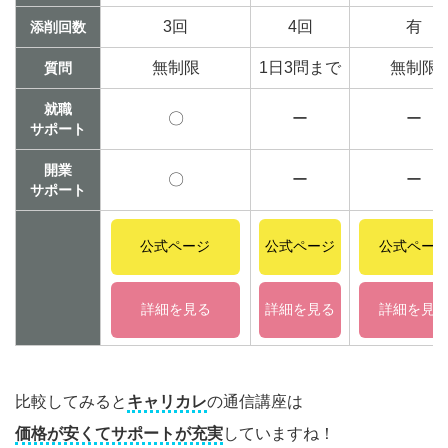
3回
4回
有
添削回数
無制限
1日3問まで
無制限
質問
就職
〇
ー
ー
サポート
開業
〇
ー
ー
サポート
公式ページ
公式ページ
公式ペー
詳細を見る
詳細を見る
詳細を見
比較してみると
キャリカレ
の通信講座は
価格が安くてサポートが充実
していますね！