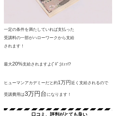
一定の条件を満たしていれば支払った
受講料の一部がハローワークから支給
されます！
20%
最大
支給されますよ(ﾟﾛﾟ;)ｴｪｯ!?
1万円
ヒューマンアカデミーだと約
近く支給されるので
3万円台
受講費用は
になります！
口コミ、評判がとても良い