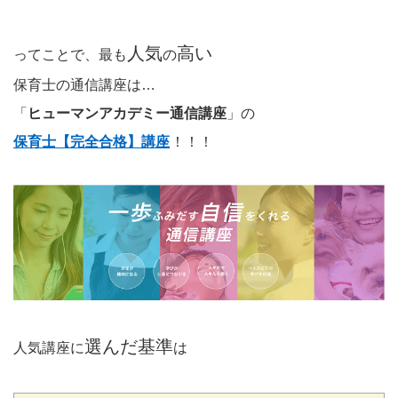
人気
高い
ってことで、最も
の
保育士の通信講座は…
「
ヒューマンアカデミー通信講座
」の
保育士【完全合格】講座
！！！
選んだ基準
人気講座に
は