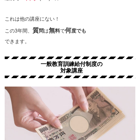
これは他の講座にない！
質
無
何
この3年間、
問
は
料
で
度でも
できます。
一般教育訓練給付制度の
対象講座