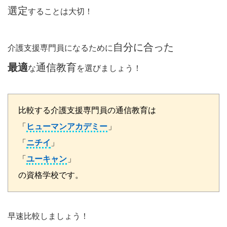
選定
することは大切！
自分に合った
介護支援専門員になるために
最適
通信教育
な
を選びましょう！
比較する介護支援専門員の通信教育は
「
ヒューマンアカデミー
」
「
ニチイ
」
「
ユーキャン
」
の資格学校です。
早速比較しましょう！