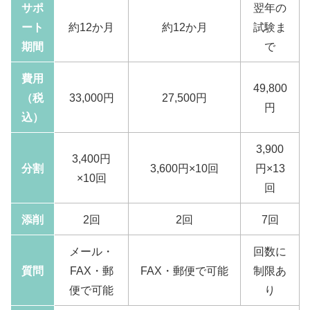
サポ
翌年の
ート
約12か月
約12か月
試験ま
期間
で
費用
49,800
（税
33,000円
27,500円
円
込）
3,900
3,400円
分割
3,600円×10回
円×13
×10回
回
添削
2回
2回
7回
メール・
回数に
質問
FAX・郵
FAX・郵便で可能
制限あ
便で可能
り