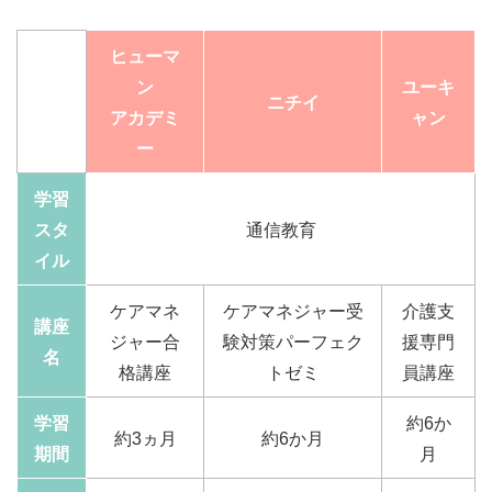
ヒューマ
ン
ユーキ
ニチイ
アカデミ
ャン
ー
学習
スタ
通信教育
イル
ケアマネ
ケアマネジャー受
介護支
講座
ジャー合
験対策パーフェク
援専門
名
格講座
トゼミ
員講座
学習
約6か
約3ヵ月
約6か月
期間
月