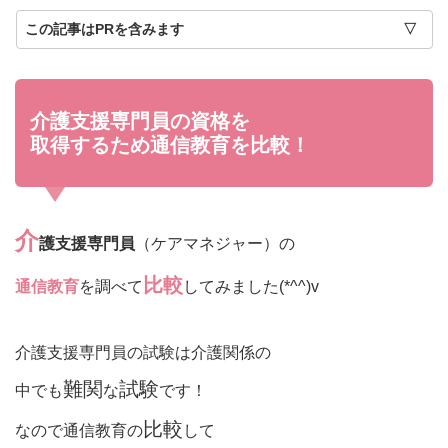
この記事はPRを含みます
介護支援専門員の資格を
取得するため通信教育を比較！
介
護支援専門員
（ケアマネジャー）の
比較
通信教育
を調べて
してみました(*^^)v
介護支援専門員の試験は介護関係の
難関
試験
中でも
な
です！
比較
なので通信教育の
して