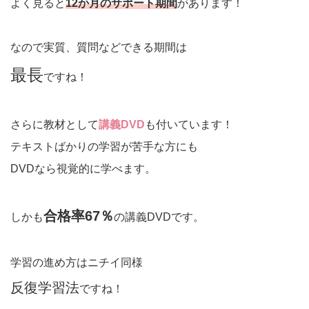
よく見ると
12か月のサポート期間
があります！
なので実質、質問などできる期間は
最長
ですね！
さらに教材として
講義DVD
も付いています！
テキストばかりの学習が苦手な方にも
DVDなら視覚的に学べます。
合格率67％
しかも
の講義DVDです。
学習の進め方はニチイ同様
反復学習法
ですね！