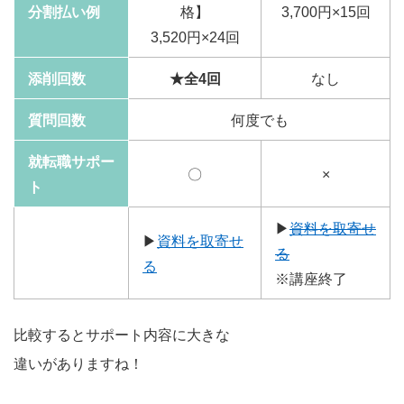
分割払い例
格】
3,700円×15回
3,520円×24回
添削回数
★全4回
なし
質問回数
何度でも
就転職サポー
〇
×
ト
▶
資料を取寄せ
▶
資料を取寄せ
る
る
※講座終了
比較するとサポート内容に大きな
違いがありますね！