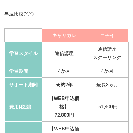
早速比較(‘◇’)ゞ
キャリカレ
ニチイ
通信講座
学習スタイル
通信講座
スクーリング
学習期間
4か月
4か月
サポート期間
★約2年
最長8ヵ月
【WEB申込価
費用(税別)
格】
51,400円
72,800円
【WEB申込価